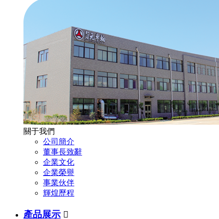
關于我們
公司簡介
董事長致辭
企業文化
企業榮譽
事業伙伴
輝煌歷程
產品展示
