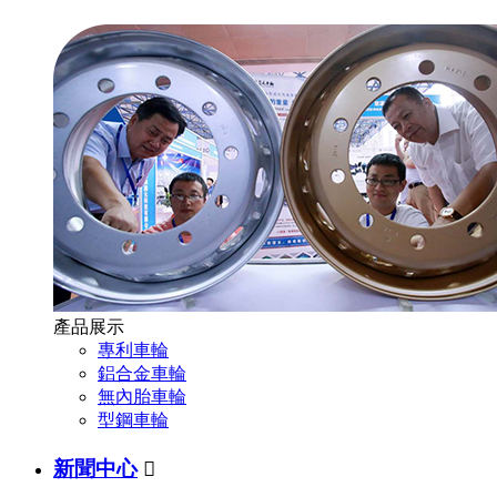
產品展示
專利車輪
鋁合金車輪
無內胎車輪
型鋼車輪
新聞中心
