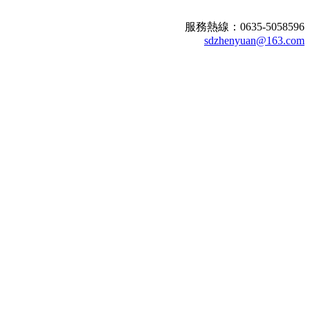
服務熱線：0635-5058596
sdzhenyuan@163.com